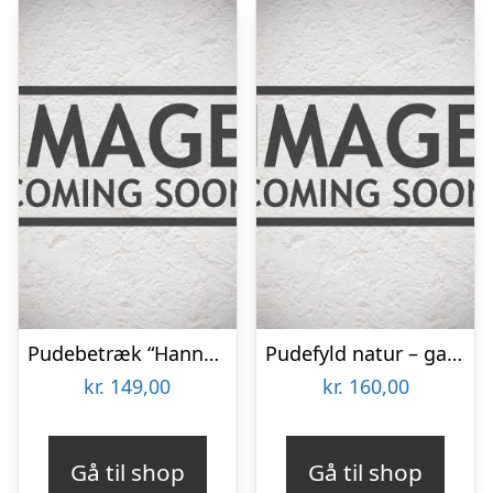
Pudebetræk “Hannah” t/ gavlpude m/ grønne blomster – Au Maison – 50×90
Pudefyld natur – gavlpude 50×90 – AU Maison
kr.
149,00
kr.
160,00
Gå til shop
Gå til shop