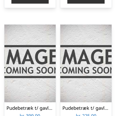
Pudebetræk t/ gavlpude “Gunhild” lysegrå – byNORD 50×90
Pudebetræk t/ gavlpude støvet blå quiltet – Ib Laursen 50×90
kr.
399,00
kr.
225,00